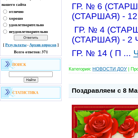
нашего сайта
ГР. № 6 (С
отлично
(СТАРШАЯ) - 
хорошо
удовлетворительно
ГР. № 4 (С
неудовлетворительно
(СТАРШАЯ) - 2
[
Результаты
·
Архив опросов
]
ГР. № 14 ( П
...
Ч
Всего ответов: 371
ПОИСК
Категория:
НОВОСТИ ДОУ
|
Про
Поздравляем с 8 Ма
СТАТИСТИКА