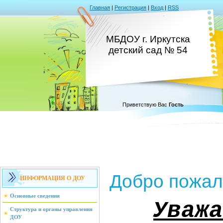
Главная
|
Регистрация
|
Вход
|
RSS
МБДОУ г. Иркутска
детский сад № 54
Приветствую Вас
Гость
Добро пожал
ИНФОРМАЦИЯ О ДОУ
Основные сведения
Уважа
Структура и органы управления
ДОУ